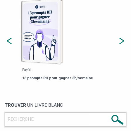
Payfit
Agor
eforme
Est-
13 prompts RH pour gagner 3h/semaine
de g
TROUVER
UN LIVRE BLANC