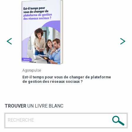
Agorapulse
Payfi
Est-il temps pour vous de changer de plateforme
13 p
de gestion des réseaux sociaux ?
TROUVER
UN LIVRE BLANC