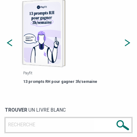
Payfit
Agor
eforme
Est-
13 prompts RH pour gagner 3h/semaine
de g
TROUVER
UN LIVRE BLANC