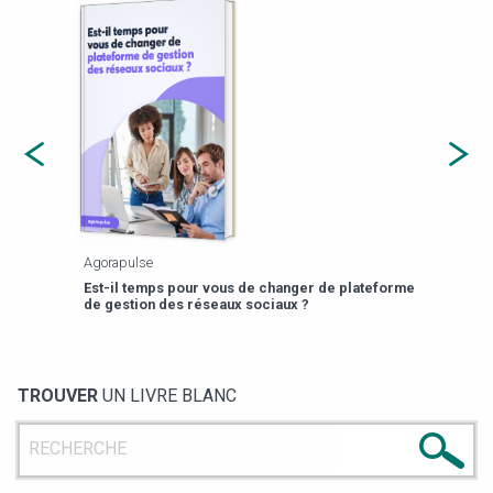
Agorapulse
Payfi
Est-il temps pour vous de changer de plateforme
13 p
de gestion des réseaux sociaux ?
TROUVER
UN LIVRE BLANC