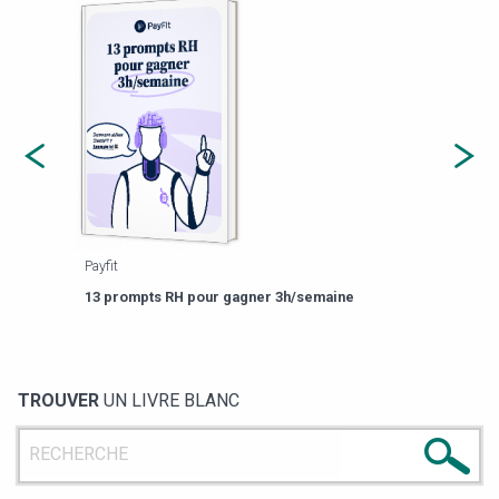
Payfit
Agor
eforme
Est-
13 prompts RH pour gagner 3h/semaine
de g
TROUVER
UN LIVRE BLANC