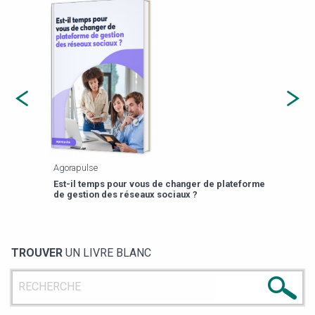
Agorapulse
Payfi
Est-il temps pour vous de changer de plateforme
13 p
de gestion des réseaux sociaux ?
TROUVER
UN LIVRE BLANC