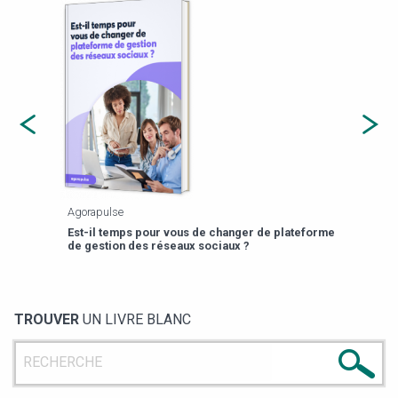
Agorapulse
Payfi
Est-il temps pour vous de changer de plateforme
13 p
de gestion des réseaux sociaux ?
TROUVER
UN LIVRE BLANC