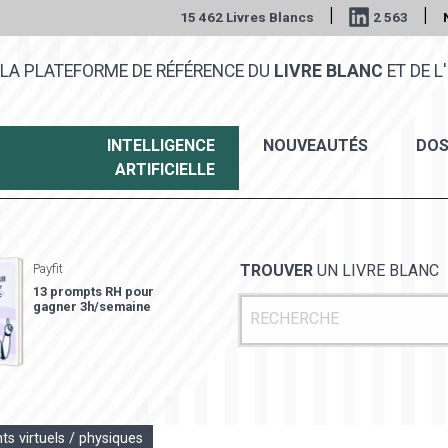
|
|
15 462 Livres Blancs
2 563
LA PLATEFORME DE RÉFÉRENCE DU
LIVRE BLANC
ET DE L'
INTELLIGENCE
NOUVEAUTÉS
DOS
ARTIFICIELLE
Payfit
TROUVER
UN LIVRE BLANC
13 prompts RH pour
gagner 3h/semaine
s virtuels / physiques