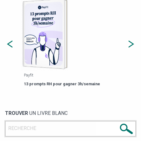
Payfit
Agor
eforme
Est-
13 prompts RH pour gagner 3h/semaine
de g
TROUVER
UN LIVRE BLANC