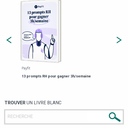
Payfit
Agor
eforme
Est-
13 prompts RH pour gagner 3h/semaine
de g
TROUVER
UN LIVRE BLANC