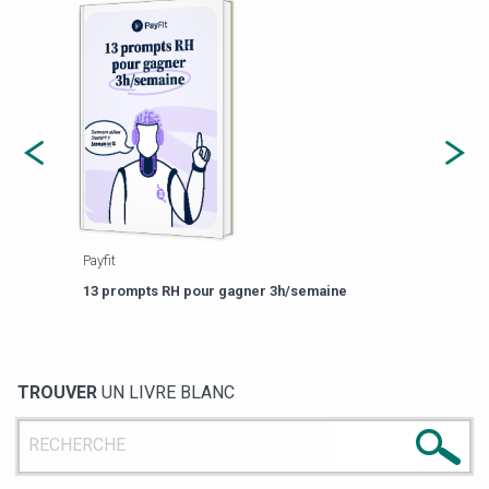
Payfit
Agor
eforme
Est-
13 prompts RH pour gagner 3h/semaine
de g
TROUVER
UN LIVRE BLANC