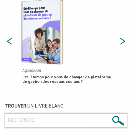
Agorapulse
Payfi
Est-il temps pour vous de changer de plateforme
13 p
de gestion des réseaux sociaux ?
TROUVER
UN LIVRE BLANC