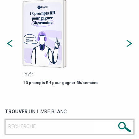
Payfit
Agor
eforme
Est-
13 prompts RH pour gagner 3h/semaine
de g
TROUVER
UN LIVRE BLANC