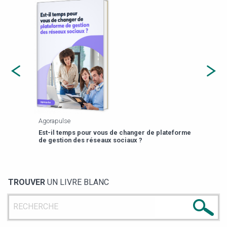
Agorapulse
Payfi
Est-il temps pour vous de changer de plateforme
13 p
de gestion des réseaux sociaux ?
TROUVER
UN LIVRE BLANC