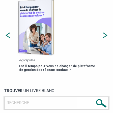
Agorapulse
Payfi
Est-il temps pour vous de changer de plateforme
13 p
de gestion des réseaux sociaux ?
TROUVER
UN LIVRE BLANC