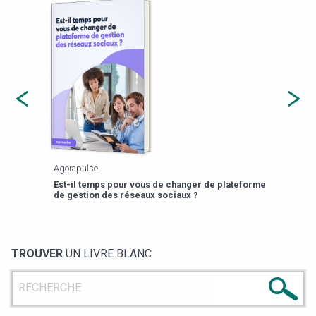
Agorapulse
Payfi
Est-il temps pour vous de changer de plateforme
13 p
de gestion des réseaux sociaux ?
TROUVER
UN LIVRE BLANC