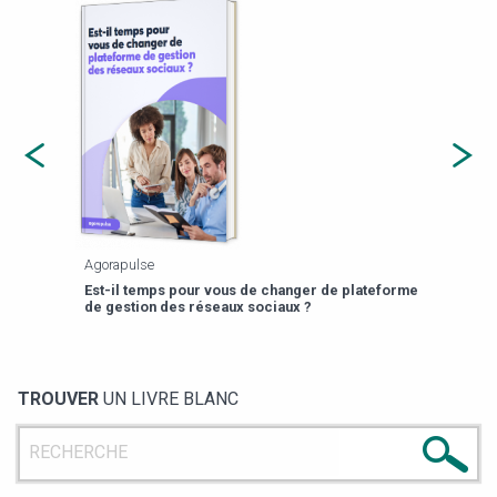
Agorapulse
Payfi
Est-il temps pour vous de changer de plateforme
13 p
de gestion des réseaux sociaux ?
TROUVER
UN LIVRE BLANC