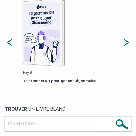
Payfit
Agor
eforme
Est-
13 prompts RH pour gagner 3h/semaine
de g
TROUVER
UN LIVRE BLANC