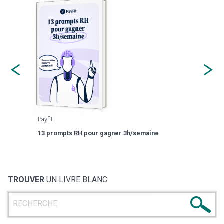
Payfit
Agor
eforme
Est-
13 prompts RH pour gagner 3h/semaine
de g
TROUVER
UN LIVRE BLANC