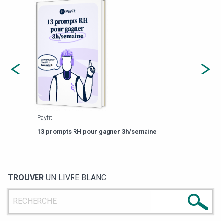
Payfit
Agor
eforme
Est-
13 prompts RH pour gagner 3h/semaine
de g
TROUVER
UN LIVRE BLANC