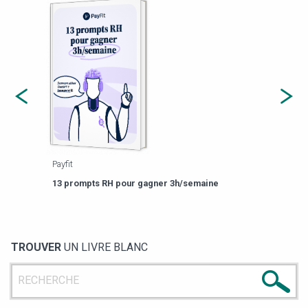
Payfit
Agor
eforme
Est-
13 prompts RH pour gagner 3h/semaine
de g
TROUVER
UN LIVRE BLANC