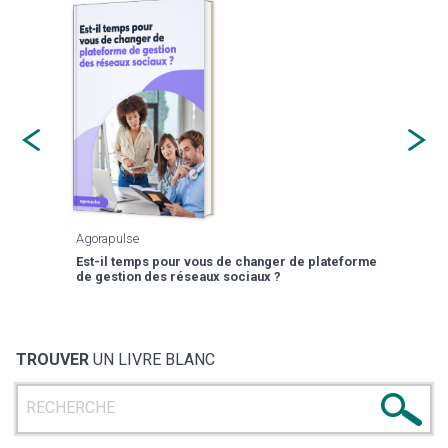
Agorapulse
Payfi
Est-il temps pour vous de changer de plateforme
13 p
de gestion des réseaux sociaux ?
TROUVER
UN LIVRE BLANC