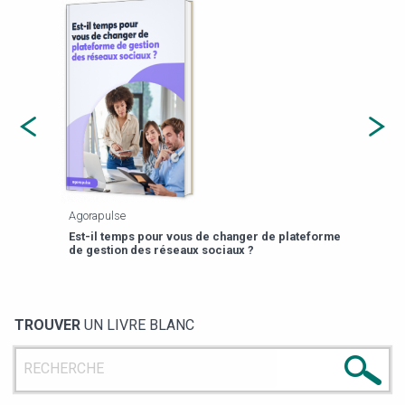
Agorapulse
Payfi
Est-il temps pour vous de changer de plateforme
13 p
de gestion des réseaux sociaux ?
TROUVER
UN LIVRE BLANC