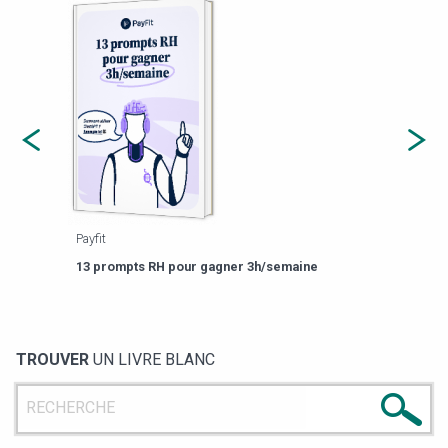
Payfit
Agor
eforme
Est-
13 prompts RH pour gagner 3h/semaine
de g
TROUVER
UN LIVRE BLANC