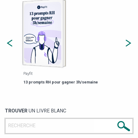
Payfit
Agor
eforme
Est-
13 prompts RH pour gagner 3h/semaine
de g
TROUVER
UN LIVRE BLANC