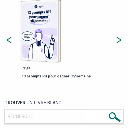
Payfit
Agor
eforme
Est-
13 prompts RH pour gagner 3h/semaine
de g
TROUVER
UN LIVRE BLANC