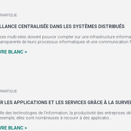
RMATIQUE
ILLANCE CENTRALISÉE DANS LES SYSTÈMES DISTRIBUÉS
ises multi-sites doivent pouvoir compter sur une infrastructure info
transparente de leurs processus informatiques et une communication fia
IVRE BLANC >
RMATIQUE
R LES APPLICATIONS ET LES SERVICES GRÂCE À LA SURV
uelle des technologies de l’information, la productivité des entreprises 
r exemple, elles sont nombreuses à recourir à des applicatio...
IVRE BLANC >