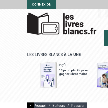
CONNEXION
LES LIVRES BLANCS
À LA UNE
Payfit
13 prompts RH pour
gagner 3h/semaine
>
Accueil
/
Editeurs
/
Paessler