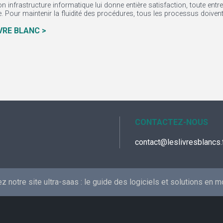
n infrastructure informatique lui donne entière satisfaction, toute ent
 Pour maintenir la fluidité des procédures, tous les processus doivent 
IVRE BLANC >
CONTACTEZ-NOUS
contact@leslivresblancs.
 notre site ultra-saas :
le guide des logiciels et solutions en 