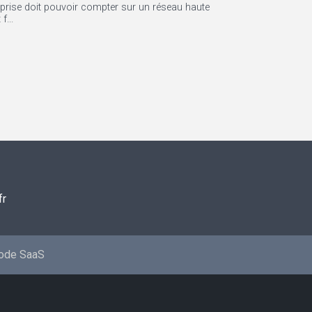
reprise doit pouvoir compter sur un réseau haute
f...
fr
mode SaaS