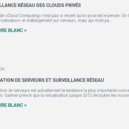
ILLANCE RÉSEAU DES CLOUDS PRIVÉS
de «Cloud Computing» n’est pas si récent qu’on pourrait le penser. On
nalisation» et «hébergement sur serveur», mais qui n’ont pa...
IVRE BLANC >
ION
SATION DE SERVEURS ET SURVEILLANCE RÉSEAU
sation de serveurs est actuellement la tendance la plus importante conc
s. Gartner prévoit que la virtualisation jusque 2012 de toutes les nouvel
IVRE BLANC >