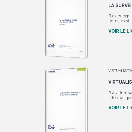
LA SURVE
"Le concept 
noms « exter
VOIR LE L
VIRTUALISAT
VIRTUALI
"La virtuali
informatique
VOIR LE L