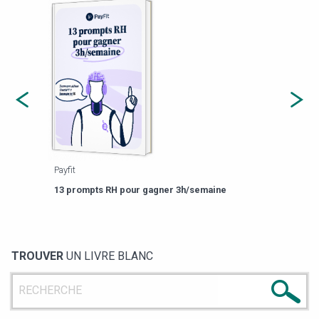
Payfit
Agor
eforme
Est-
13 prompts RH pour gagner 3h/semaine
de g
TROUVER
UN LIVRE BLANC