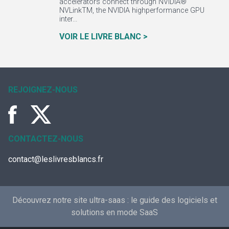
accelerators connect through NVIDIA®
NVLinkTM, the NVIDIA highperformance GPU
inter...
VOIR LE LIVRE BLANC >
REJOIGNEZ-NOUS
CONTACTEZ-NOUS
contact@leslivresblancs.fr
Découvrez notre site ultra-saas :
le guide des logiciels et
solutions en mode SaaS