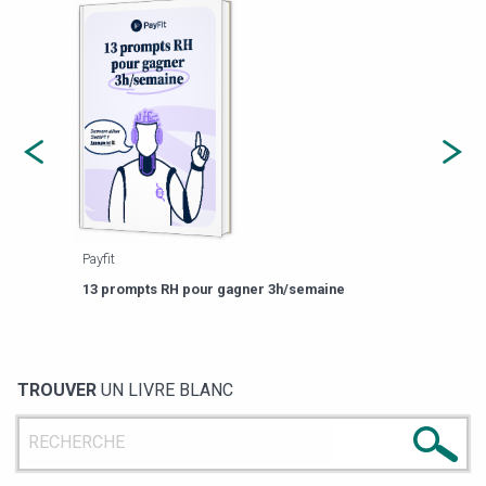
Payfit
Agor
eforme
Est-
13 prompts RH pour gagner 3h/semaine
de g
TROUVER
UN LIVRE BLANC