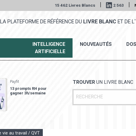
|
|
15 462 Livres Blancs
2 563
LA PLATEFORME DE RÉFÉRENCE DU
LIVRE BLANC
ET DE L'
INTELLIGENCE
NOUVEAUTÉS
DOS
ARTIFICIELLE
Payfit
TROUVER
UN LIVRE BLANC
13 prompts RH pour
gagner 3h/semaine
e vie au travail / QVT