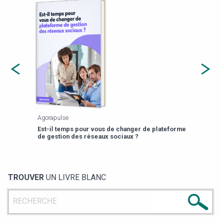
Agorapulse
Payfi
Est-il temps pour vous de changer de plateforme
13 p
de gestion des réseaux sociaux ?
TROUVER
UN LIVRE BLANC