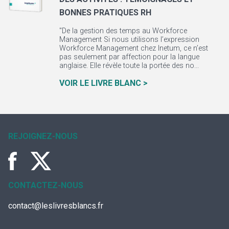
BONNES PRATIQUES RH
"De la gestion des temps au Workforce
Management Si nous utilisons l’expression
Workforce Management chez Inetum, ce n’est
pas seulement par affection pour la langue
anglaise. Elle révèle toute la portée des no...
VOIR LE LIVRE BLANC >
REJOIGNEZ-NOUS
CONTACTEZ-NOUS
contact@leslivresblancs.fr