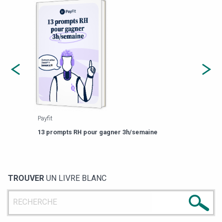
Payfit
Agor
eforme
Est-
13 prompts RH pour gagner 3h/semaine
de g
TROUVER
UN LIVRE BLANC