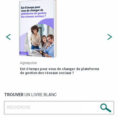
Agorapulse
Payfi
Est-il temps pour vous de changer de plateforme
13 p
de gestion des réseaux sociaux ?
TROUVER
UN LIVRE BLANC