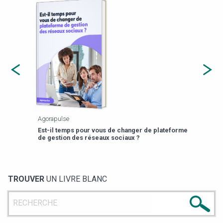
Agorapulse
Payfi
Est-il temps pour vous de changer de plateforme
13 p
de gestion des réseaux sociaux ?
TROUVER
UN LIVRE BLANC