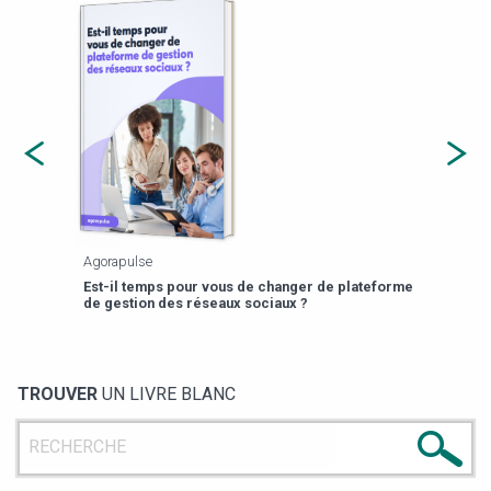
Agorapulse
Payfi
Est-il temps pour vous de changer de plateforme
13 p
de gestion des réseaux sociaux ?
TROUVER
UN LIVRE BLANC