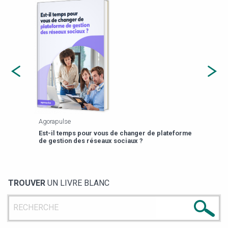
Agorapulse
Payfi
Est-il temps pour vous de changer de plateforme
13 p
de gestion des réseaux sociaux ?
TROUVER
UN LIVRE BLANC