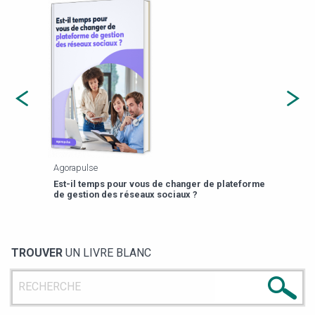
Agorapulse
Payfi
Est-il temps pour vous de changer de plateforme
13 p
de gestion des réseaux sociaux ?
TROUVER
UN LIVRE BLANC