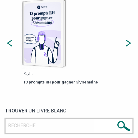
Payfit
Agor
eforme
Est-
13 prompts RH pour gagner 3h/semaine
de g
TROUVER
UN LIVRE BLANC