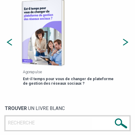
Agorapulse
Payfi
Est-il temps pour vous de changer de plateforme
13 p
de gestion des réseaux sociaux ?
TROUVER
UN LIVRE BLANC