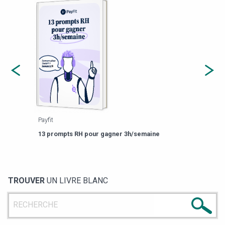
Payfit
Agor
eforme
Est-
13 prompts RH pour gagner 3h/semaine
de g
TROUVER
UN LIVRE BLANC