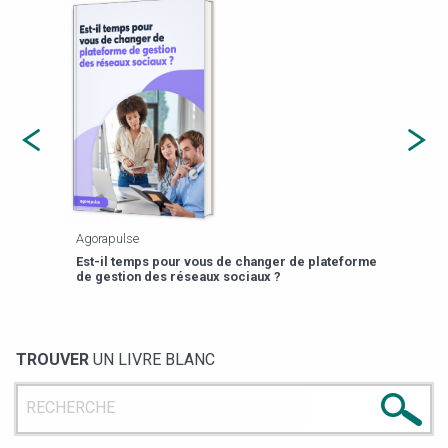
Agorapulse
Payfi
Est-il temps pour vous de changer de plateforme
13 p
de gestion des réseaux sociaux ?
TROUVER
UN LIVRE BLANC