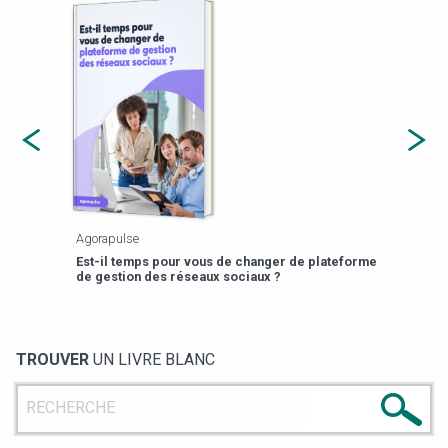
Agorapulse
Payfi
Est-il temps pour vous de changer de plateforme
13 p
de gestion des réseaux sociaux ?
TROUVER
UN LIVRE BLANC