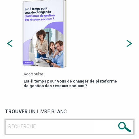
Agorapulse
Payfi
Est-il temps pour vous de changer de plateforme
13 p
de gestion des réseaux sociaux ?
TROUVER
UN LIVRE BLANC