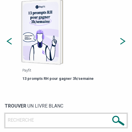
Payfit
Agor
eforme
Est-
13 prompts RH pour gagner 3h/semaine
de g
TROUVER
UN LIVRE BLANC