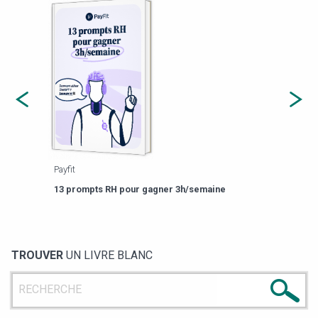
Payfit
Agor
eforme
Est-
13 prompts RH pour gagner 3h/semaine
de g
TROUVER
UN LIVRE BLANC