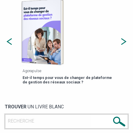
Agorapulse
Payfi
Est-il temps pour vous de changer de plateforme
13 p
de gestion des réseaux sociaux ?
TROUVER
UN LIVRE BLANC