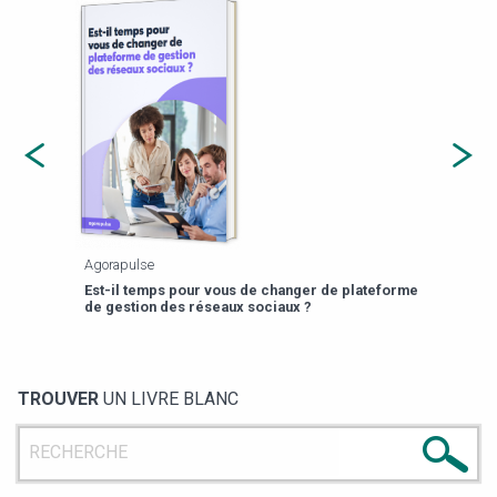
Agorapulse
Payfi
Est-il temps pour vous de changer de plateforme
13 p
de gestion des réseaux sociaux ?
TROUVER
UN LIVRE BLANC