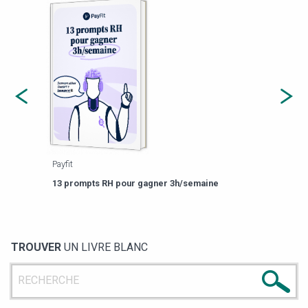
Payfit
Agor
eforme
Est-
13 prompts RH pour gagner 3h/semaine
de g
TROUVER
UN LIVRE BLANC