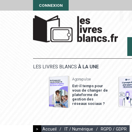
CONNEXION
LES LIVRES BLANCS
À LA UNE
Agorapulse
Est-il temps pour
vous de changer de
plateforme de
gestion des
réseaux sociaux ?
>
Accueil
/
IT / Numérique
/
RGPD / GDPR