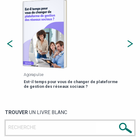
Agorapulse
Payfi
Est-il temps pour vous de changer de plateforme
13 p
de gestion des réseaux sociaux ?
TROUVER
UN LIVRE BLANC